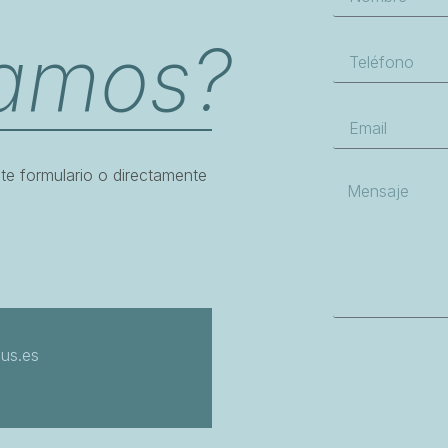
amos?
te formulario o directamente
lus.es